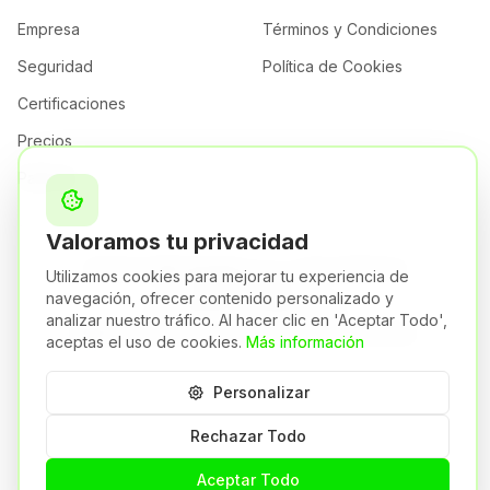
Empresa
Términos y Condiciones
Seguridad
Política de Cookies
Certificaciones
Precios
Partners
Valoramos tu privacidad
ORIZON CYBER SECURITY, S.L.U. | NIF: B75820274
Utilizamos cookies para mejorar tu experiencia de
Madrid,
España
navegación, ofrecer contenido personalizado y
Una empresa del Grupo Syneto
analizar nuestro tráfico. Al hacer clic en 'Aceptar Todo',
🇪🇸
©
2026
Orizon.
Todos los derechos reservados.
aceptas el uso de cookies.
Más información
Personalizar
Rechazar Todo
Aceptar Todo