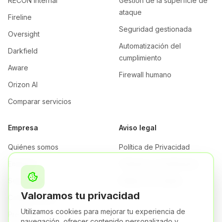
RECON Internal
Gestión de la superficie de
ataque
Fireline
Seguridad gestionada
Oversight
Automatización del
Darkfield
cumplimiento
Aware
Firewall humano
Orizon AI
Comparar servicios
Empresa
Aviso legal
Quiénes somos
Política de Privacidad
Empresa
Términos y Condiciones
Seguridad
Política de Cookies
Valoramos tu privacidad
Certificaciones
Utilizamos cookies para mejorar tu experiencia de
Precios
navegación, ofrecer contenido personalizado y