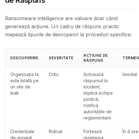
de Răspuns
Ransomware intelligence are valoare doar când
generează acțiune. Un cadru de răspuns practic
mapează tipurile de descoperiri la proceduri specifice:
ACȚIUNE DE
DESCOPERIRE
SEVERITATE
TERME
RĂSPUNS
Organizația ta
Critic
Activează
Imediat
este listată pe
răspunsul la
un site de
incident,
leak
implică echipa
juridică,
notifică
autoritățile de
reglementare
Credențiale
Ridicat
Forțează
În 4 ore
de angajat
resetarea