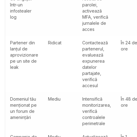
într-un
parolei,
infostealer
activează
log
MFA, verifică
jurnalele de
acces
Partener din
Ridicat
Contactează
În 24 d
lanțul de
partenerul,
ore
aprovizionare
evaluează
pe un site de
expunerea
leak
datelor
partajate,
verifică
accesul
Domeniul tău
Mediu
Intensifică
În 48 d
menționat pe
monitorizarea,
ore
un forum de
verifică
amenințări
controalele
perimetrale
Campanie de
Mediu
Actualizează
În 1