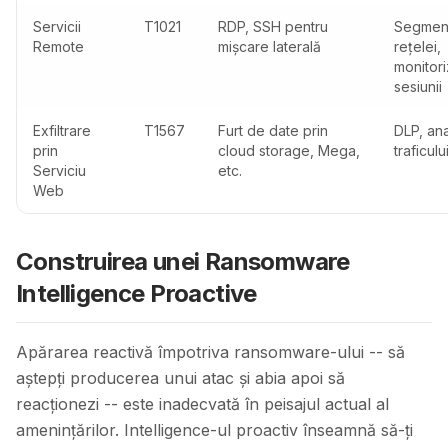
Servicii
T1021
RDP, SSH pentru
Segmen
Remote
mișcare laterală
rețelei,
monitor
sesiunii
Exfiltrare
T1567
Furt de date prin
DLP, ana
prin
cloud storage, Mega,
traficulu
Serviciu
etc.
Web
Construirea unei Ransomware
Intelligence Proactive
Apărarea reactivă împotriva ransomware-ului -- să
aștepți producerea unui atac și abia apoi să
reacționezi -- este inadecvată în peisajul actual al
amenințărilor. Intelligence-ul proactiv înseamnă să-ți