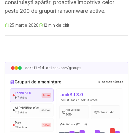
construiești apărări proactive împotriva celor
peste 200 de grupuri ransomware active.
25 martie 2026
12 min de citit
darkfield.orizon.one/groups
Grupuri de amenințare
5
monitorizate
LockBit 3.0
LockBit 3.0
Active
847
victime
LockBit Black / LockBit Green
ALPHV/BlackCat
Active din
:
Inactive
Victime
:
847
412
victime
2019
Play
Activitate (12 luni)
Active
389
victime