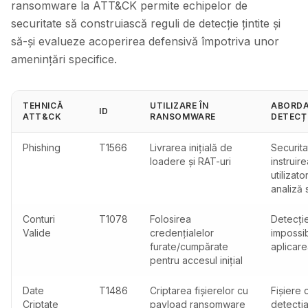
ransomware la ATT&CK permite echipelor de
securitate să construiască reguli de detecție țintite și
să-și evalueze acoperirea defensivă împotriva unor
amenințări specifice.
TEHNICĂ
UTILIZARE ÎN
ABORDA
ID
ATT&CK
RANSOMWARE
DETECȚ
Phishing
T1566
Livrarea inițială de
Securita
loadere și RAT-uri
instruire
utilizator
analiză
Conturi
T1078
Folosirea
Detecți
Valide
credențialelor
impossib
furate/cumpărate
aplicar
pentru accesul inițial
Date
T1486
Criptarea fișierelor cu
Fișiere 
Criptate
payload ransomware
detecția 