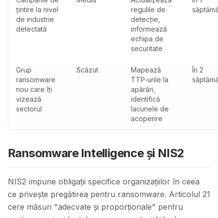
țintire la nivel
regulile de
săptăm
de industrie
detecție,
detectată
informează
echipa de
securitate
Grup
Scăzut
Mapează
În 2
ransomware
TTP-urile la
săptămâ
nou care îți
apărări,
vizează
identifică
sectorul
lacunele de
acoperire
Ransomware Intelligence și NIS2
NIS2 impune obligații specifice organizațiilor în ceea
ce privește pregătirea pentru ransomware. Articolul 21
cere măsuri "adecvate și proporționale" pentru