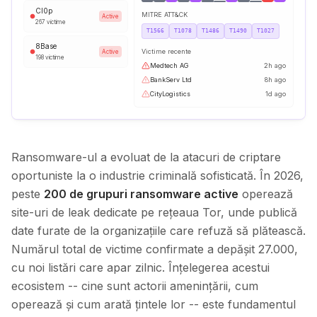
Cl0p
MITRE ATT&CK
Active
267
victime
T1566
T1078
T1486
T1490
T1027
8Base
Victime recente
Active
198
victime
Medtech AG
2h ago
BankServ Ltd
8h ago
CityLogistics
1d ago
Ransomware-ul a evoluat de la atacuri de criptare
oportuniste la o industrie criminală sofisticată. În 2026,
peste
200 de grupuri ransomware active
operează
site-uri de leak dedicate pe rețeaua Tor, unde publică
date furate de la organizațiile care refuză să plătească.
Numărul total de victime confirmate a depășit 27.000,
cu noi listări care apar zilnic. Înțelegerea acestui
ecosistem -- cine sunt actorii amenințării, cum
operează și cum arată țintele lor -- este fundamentul