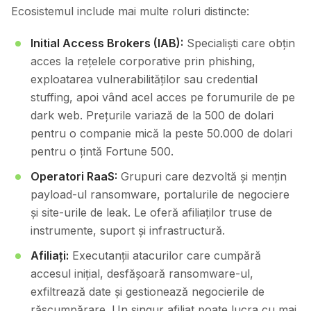
Ecosistemul include mai multe roluri distincte:
Initial Access Brokers (IAB):
Specialiști care obțin
acces la rețelele corporative prin phishing,
exploatarea vulnerabilităților sau credential
stuffing, apoi vând acel acces pe forumurile de pe
dark web. Prețurile variază de la 500 de dolari
pentru o companie mică la peste 50.000 de dolari
pentru o țintă Fortune 500.
Operatori RaaS:
Grupuri care dezvoltă și mențin
payload-ul ransomware, portalurile de negociere
și site-urile de leak. Le oferă afiliaților truse de
instrumente, suport și infrastructură.
Afiliați:
Executanții atacurilor care cumpără
accesul inițial, desfășoară ransomware-ul,
exfiltrează date și gestionează negocierile de
răscumpărare. Un singur afiliat poate lucra cu mai