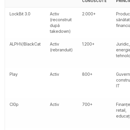
CUNOSCUTE
PRINCI
LockBit 3.0
Activ
2.000+
Produc
(reconstruit
sănătat
după
financi
takedown)
ALPHV/BlackCat
Activ
1.200+
Juridic,
(rebranduit)
energi
tehnol
Play
Activ
800+
Guvern
construc
IT
Cl0p
Activ
700+
Finanțe
retail,
educaț