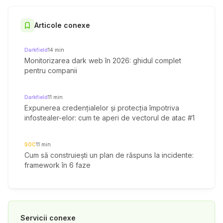
Articole conexe
Darkfield
14
min
Monitorizarea dark web în 2026: ghidul complet
pentru companii
Darkfield
11
min
Expunerea credențialelor și protecția împotriva
infostealer-elor: cum te aperi de vectorul de atac #1
SOC
11
min
Cum să construiești un plan de răspuns la incidente:
framework în 6 faze
Servicii conexe