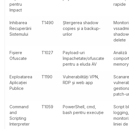
pentru
rapide
Impact
Inhibarea
T1490
Ștergerea shadow
Monitor
Recuperării
copies și a backup-
vssadmi
Sistemului
urilor
shadow
delete
Fișiere
T1027
Payload-uri
Analiză
Ofuscate
împachetate/ofuscate
comport
pentru a eluda AV
memory
Exploatarea
T1190
Vulnerabilități VPN,
Scanar
Aplicației
RDP și web app
vulnerabi
Publice
gestion
patch-ur
Command
T1059
PowerShell, cmd,
Script b
and
bash pentru execuție
logging,
Scripting
monitor
Interpreter
liniei 