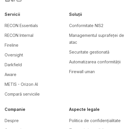
Servicii
Soluții
RECON Essentials
Conformitate NIS2
RECON Internal
Managementul suprafeței de
atac
Fireline
Securitate gestionată
Oversight
Automatizarea conformității
Darkfield
Firewall uman
Aware
METIS - Orizon AI
Compară serviciile
Companie
Aspecte legale
Despre
Politica de confidențialitate