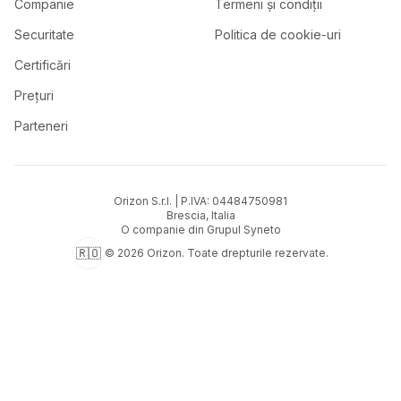
Companie
Termeni și condiții
Securitate
Politica de cookie-uri
Certificări
Prețuri
Parteneri
Orizon S.r.l. | P.IVA: 04484750981
Brescia,
Italia
O companie din Grupul Syneto
🇷🇴
©
2026
Orizon.
Toate drepturile rezervate.