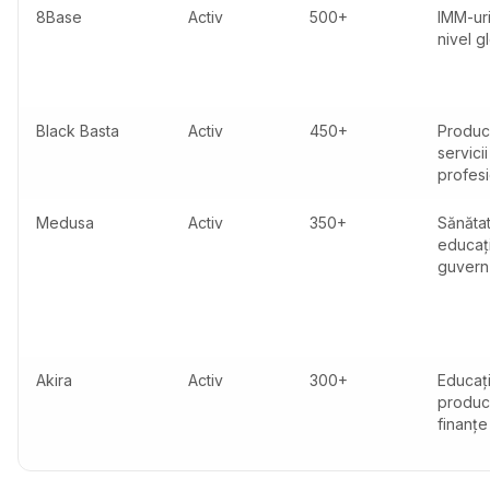
8Base
Activ
500+
IMM-uri
nivel g
Black Basta
Activ
450+
Produc
servicii
profes
Medusa
Activ
350+
Sănăta
educaț
guvern
Akira
Activ
300+
Educaț
produc
finanțe