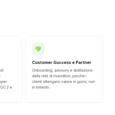
Customer Success e Partner
di
Onboarding, advisory e abilitazione
e
della rete di rivenditori, perché i
opei:
clienti ottengano valore in giorni, non
SOC 2 e
in trimestri.