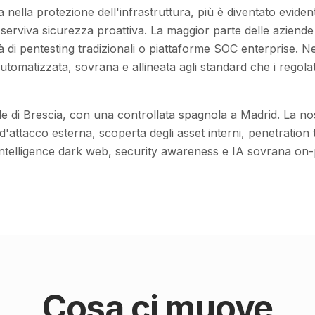
a nella protezione dell'infrastruttura, più è diventato eviden
i: serviva sicurezza proattiva. La maggior parte delle azien
 di pentesting tradizionali o piattaforme SOC enterprise. 
tomatizzata, sovrana e allineata agli standard che i regola
de di Brescia, con una controllata spagnola a Madrid. La no
'attacco esterna, scoperta degli asset interni, penetration te
intelligence dark web, security awareness e IA sovrana on-
Cosa ci muove