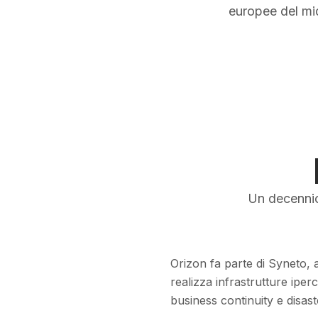
Confronta servizi
europee del mi
Un decennio 
Orizon fa parte di Syneto, 
realizza infrastrutture iper
business continuity e disas