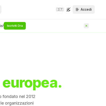
🇮🇹
Accedi
Toggle theme
is!
Iscriviti Ora
 whitepaper di sicurezza —
he dà un seguito a
NUOVO
 l'assessment
NUOVO
zio
taforma e
NUOVO
a europea.
no fondato nel 2012
le organizzazioni