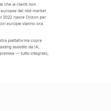
te che ai clienti non
de europee del mid-market
Nel 2022 nasce Orizon per
tori europei stanno ora
stra piattaforma copre
sting assistito da IA,
premise — tutto integrato,