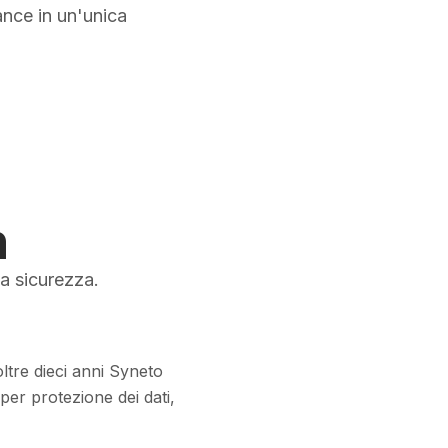
nce in un'unica
n
la sicurezza.
ltre dieci anni Syneto
per protezione dei dati,