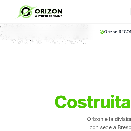
VEDI TUTTI I SERVIZI
Articoli
Orizon RECON
Analisi approfon
SICUREZZA OFFENSIVA
SICUREZZA DIFENSIVA
SOC
RECON
Oversight
CORE
Essentials
SOC gestito e
ULTIMI ARTICOLI
monitoraggio
Mappatura della
continuo
superficie d'attacco
Direttiva NIS2: Guida Co
esterna
Aziende Italiane
Darkfield
Penetration Test: Cos'e
RECON Internal
Intelligence dark
2026
web e monitoragg
Scoperta degli asset
External Attack Surface
ransomware
della rete interna
Costruita
Proteggere Ciò Che Non
Fireline
NUOVO
Penetration testing
basato su AI
Orizon è la divisi
con sede a Bresc