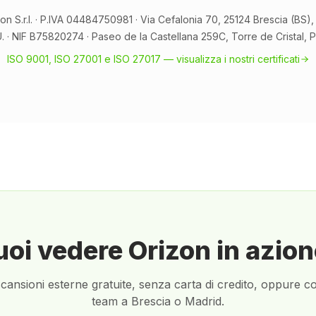
on S.r.l. · P.IVA 04484750981 · Via Cefalonia 70, 25124 Brescia (BS), 
U. · NIF B75820274 · Paseo de la Castellana 259C, Torre de Cristal, 
ISO 9001, ISO 27001 e ISO 27017 — visualizza i nostri certificati
oi vedere Orizon in azio
scansioni esterne gratuite, senza carta di credito, oppure co
team a Brescia o Madrid.