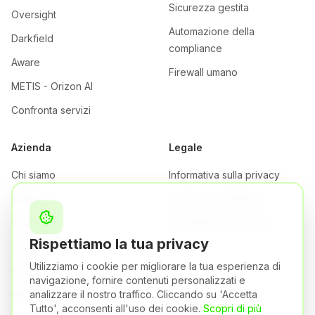
Sicurezza gestita
Oversight
Automazione della
Darkfield
compliance
Aware
Firewall umano
METIS - Orizon AI
Confronta servizi
Azienda
Legale
Chi siamo
Informativa sulla privacy
Azienda
Termini e Condizioni
Sicurezza
Informativa sui cookie
Rispettiamo la tua privacy
Certificazioni
Utilizziamo i cookie per migliorare la tua esperienza di
Prezzi
navigazione, fornire contenuti personalizzati e
Partner
analizzare il nostro traffico. Cliccando su 'Accetta
Tutto', acconsenti all'uso dei cookie.
Scopri di più