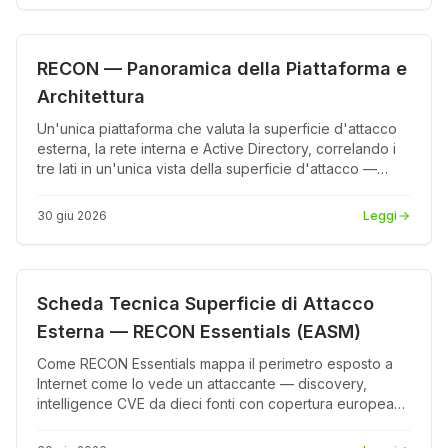
Prodotto
PDF
RECON — Panoramica della Piattaforma e
Architettura
Un'unica piattaforma che valuta la superficie d'attacco
esterna, la rete interna e Active Directory, correlando i
tre lati in un'unica vista della superficie d'attacco —
ciascuno con il proprio punteggio di rischio.
30 giu 2026
Leggi
Prodotto
PDF
Scheda Tecnica Superficie di Attacco
Esterna — RECON Essentials (EASM)
Come RECON Essentials mappa il perimetro esposto a
Internet come lo vede un attaccante — discovery,
intelligence CVE da dieci fonti con copertura europea
EUVD, un unico punteggio di rischio di business e un
report NIS2 pronto per il consiglio in pochi minuti.