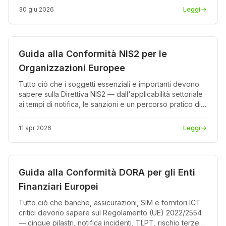
Token trasparenti e reporting pronto per il consiglio.
30 giu 2026
Leggi
Conformità
PDF
Guida alla Conformità NIS2 per le
Organizzazioni Europee
Tutto ciò che i soggetti essenziali e importanti devono
sapere sulla Direttiva NIS2 — dall'applicabilità settoriale
ai tempi di notifica, le sanzioni e un percorso pratico di
implementazione.
11 apr 2026
Leggi
Conformità
PDF
Guida alla Conformità DORA per gli Enti
Finanziari Europei
Tutto ciò che banche, assicurazioni, SIM e fornitori ICT
critici devono sapere sul Regolamento (UE) 2022/2554
— cinque pilastri, notifica incidenti, TLPT, rischio terze