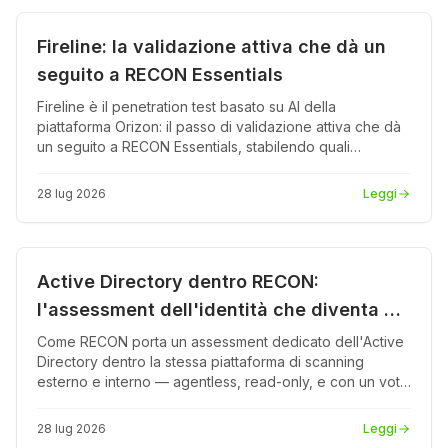
Prodotto
PDF
Fireline: la validazione attiva che dà un
seguito a RECON Essentials
Fireline è il penetration test basato su AI della
piattaforma Orizon: il passo di validazione attiva che dà
un seguito a RECON Essentials, stabilendo quali
vulnerabilità sono davvero sfruttabili e in che ordine
affrontarle. E perché, per un partner, è l'upsell ad alto
28 lug 2026
Leggi
valore sulla base RECON già installata.
Prodotto
PDF
Active Directory dentro RECON:
l'assessment dell'identità che diventa un
servizio
Come RECON porta un assessment dedicato dell'Active
Directory dentro la stessa piattaforma di scanning
esterno e interno — agentless, read-only, e con un voto
di postura che il board può leggere. E perché per un
partner questo è un'opportunità di servizio, non un
28 lug 2026
Leggi
secondo strumento da rivendere.