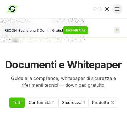
🇮🇹
Toggle t
Iscriviti Ora
RECON: Scansiona 3 Domini Gratis!
Documenti e Whitepaper
Guide alla compliance, whitepaper di sicurezza e
riferimenti tecnici — download gratuito.
Tutti
Conformità
Sicurezza
Prodotto
4
1
10