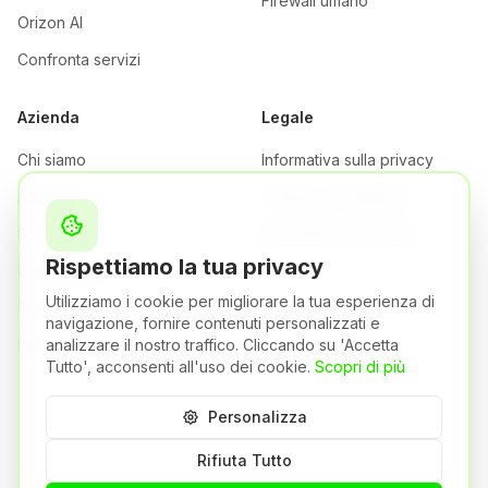
Firewall umano
Orizon AI
Confronta servizi
Azienda
Legale
Chi siamo
Informativa sulla privacy
Azienda
Termini e Condizioni
Sicurezza
Informativa sui cookie
Rispettiamo la tua privacy
Certificazioni
Utilizziamo i cookie per migliorare la tua esperienza di
Prezzi
navigazione, fornire contenuti personalizzati e
Partner
analizzare il nostro traffico. Cliccando su 'Accetta
Tutto', acconsenti all'uso dei cookie.
Scopri di più
Personalizza
Orizon S.r.l. | P.IVA: 04484750981
Brescia,
Italia
Rifiuta Tutto
Una società del Gruppo Syneto