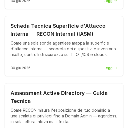
30 giu 2026
Leggi
Prodotto
PDF
Scheda Tecnica Superficie d'Attacco
Interna — RECON Internal (IASM)
Come una sola sonda agentless mappa la superficie
d'attacco interna — scoperta dei dispositivi e inventario
risolto, controlli di sicurezza su IT, OT/ICS e cloud-
native, topologia, drift e compliance NIS2 / ISO 27001 /
CIS, fatturata per dispositivo.
30 giu 2026
Leggi
Prodotto
PDF
Assessment Active Directory — Guida
Tecnica
Come RECON misura l'esposizione del tuo dominio a
una scalata di privilegi fino a Domain Admin — agentless,
in sola lettura, rileva mai sfrutta.