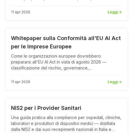
parti e percorso di implementazione.
11 apr 2026
Leggi
Conformità
PDF
Whitepaper sulla Conformità all'EU AI Act
per le Imprese Europee
Come le organizzazioni europee dovrebbero
prepararsi all'EU AI Act in vista di agosto 2026 —
classificazione del rischio, governance,
documentazione e ruolo dell'infrastruttura AI sovrana.
11 apr 2026
Leggi
Conformità
PDF
NIS2 per i Provider Sanitari
Una guida pratica alla compliance per ospedali, cliniche,
laboratori e produttori di dispositivi medici — distillata
dalla NIS2 e dai suoi recepimenti nazionali in Italia e