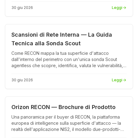
30 giu 2026
Leggi
Prodotto
PDF
Scansioni di Rete Interna — La Guida
Tecnica alla Sonda Scout
Come RECON mappa la tua superficie d'attacco
dall'interno del perimetro con un'unica sonda Scout
agentless che scopre, identifica, valuta le vulnerabilità,
ricostruisce la topologia e verifica la conformità su ogni
subnet — senza agent sugli endpoint.
30 giu 2026
Leggi
Prodotto
PDF
Orizon RECON — Brochure di Prodotto
Una panoramica per il buyer di RECON, la piattaforma
europea di intelligence sulla superficie d'attacco — la
realtà dell'applicazione NIS2, il modello due-prodotti-
una-piattaforma, cosa lo rende diverso, prezzi Cyber