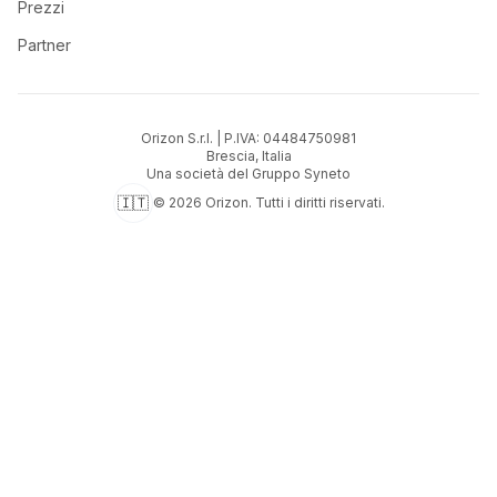
Prezzi
Partner
Orizon S.r.l. | P.IVA: 04484750981
Brescia,
Italia
Una società del Gruppo Syneto
🇮🇹
©
2026
Orizon.
Tutti i diritti riservati.