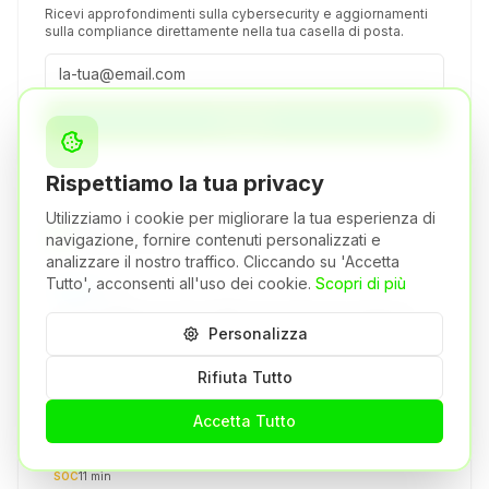
Ricevi approfondimenti sulla cybersecurity e aggiornamenti
sulla compliance direttamente nella tua casella di posta.
Iscriviti
Rispettiamo la tua privacy
Utilizziamo i cookie per migliorare la tua esperienza di
Articoli Correlati
navigazione, fornire contenuti personalizzati e
analizzare il nostro traffico. Cliccando su 'Accetta
Tutto', acconsenti all'uso dei cookie.
Scopri di più
Trends
12
min
Trend Cybersecurity 2026: Cosa Devono Sapere i
Personalizza
CISO
Rifiuta Tutto
Trends
9
min
Budget Cybersecurity: Quanto Dovresti Spendere?
Accetta Tutto
SOC
11
min