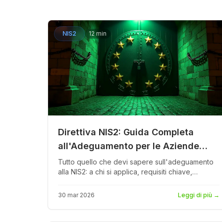
Confronta servizi
NIS2
12 min
Direttiva NIS2: Guida Completa
all'Adeguamento per le Aziende
Italiane
Tutto quello che devi sapere sull'adeguamento
alla NIS2: a chi si applica, requisiti chiave,
scadenze, sanzioni fino a 10 milioni di euro e un
percorso passo-passo per la piena conformità
30 mar 2026
Leggi di più
→
delle organizzazioni italiane.