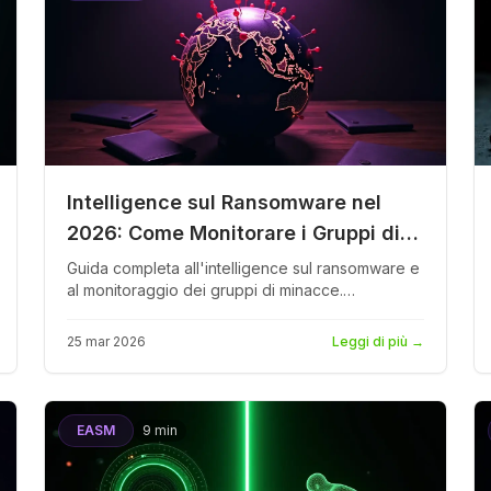
Intelligence sul Ransomware nel
2026: Come Monitorare i Gruppi di
Minacce e Proteggere la Tua
Guida completa all'intelligence sul ransomware e
al monitoraggio dei gruppi di minacce.
Organizzazione
Comprendi l'ecosistema ransomware nel 2026,
come funzionano i siti di leak, le mappature
25 mar 2026
Leggi di più
→
MITRE ATT&CK, il monitoraggio delle vittime e
come costruire difese proattive contro gli oltre
200 gruppi ransomware attivi.
EASM
9 min