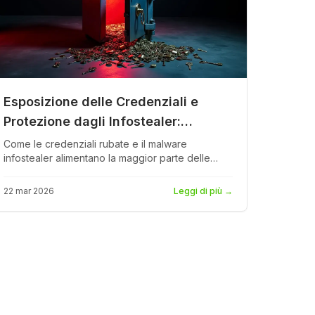
Esposizione delle Credenziali e
Protezione dagli Infostealer:
Difendersi dal Vettore di Attacco #1
Come le credenziali rubate e il malware
infostealer alimentano la maggior parte delle
violazioni dei dati. Scopri le fonti di esposizione
delle credenziali, le famiglie di infostealer, i
22 mar 2026
Leggi di più
→
mercati di credenziali del dark web e come
costruire un programma di monitoraggio delle
credenziali.