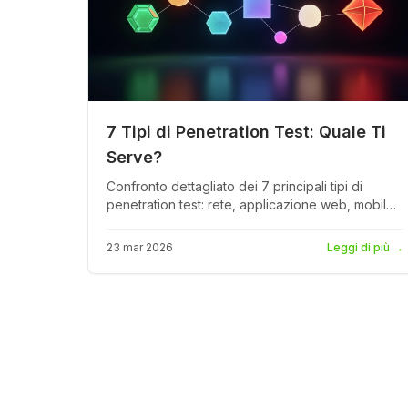
7 Tipi di Penetration Test: Quale Ti
Serve?
Confronto dettagliato dei 7 principali tipi di
penetration test: rete, applicazione web, mobile,
API, cloud, social engineering e fisico. Include
tabelle comparative, casi d'uso e fasce di costo
23 mar 2026
Leggi di più
→
per ogni tipo.