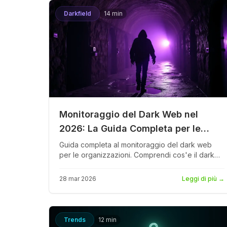
Darkfield
14 min
Monitoraggio del Dark Web nel
2026: La Guida Completa per le
Aziende
Guida completa al monitoraggio del dark web
per le organizzazioni. Comprendi cos'e il dark
web, perché il monitoraggio e importante, come
funziona la scansione autonoma su Tor, siti di
28 mar 2026
Leggi di più
→
leak e database di credenziali, e come costruire
un programma di intelligence sul dark web.
Trends
12 min