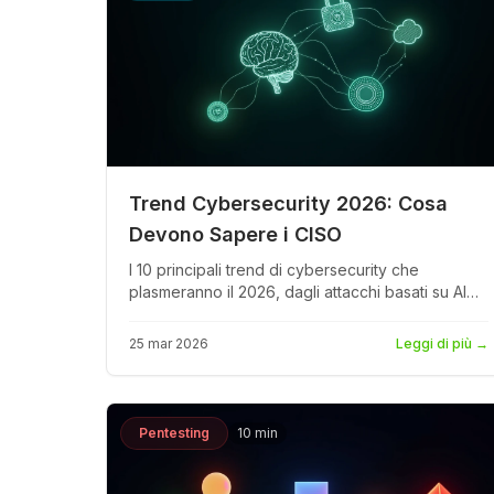
Trend Cybersecurity 2026: Cosa
Devono Sapere i CISO
I 10 principali trend di cybersecurity che
plasmeranno il 2026, dagli attacchi basati su AI
all'applicazione della NIS2, dall'adozione del
zero trust alla sicurezza della supply chain. Dati e
25 mar 2026
Leggi di più
→
insight da Gartner, Forrester ed ENISA per i CISO
europei.
Pentesting
10 min