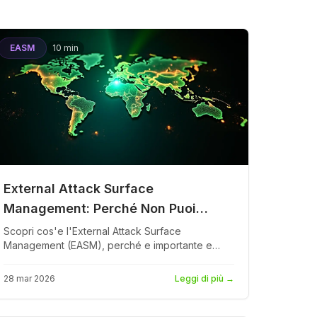
EASM
10 min
External Attack Surface
Management: Perché Non Puoi
Proteggere Ciò Che Non Vedi
Scopri cos'e l'External Attack Surface
Management (EASM), perché e importante e
come la scoperta continua di asset sconosciuti
previene le violazioni. Include processo EASM,
28 mar 2026
Leggi di più
→
strumenti ed esempi reali.