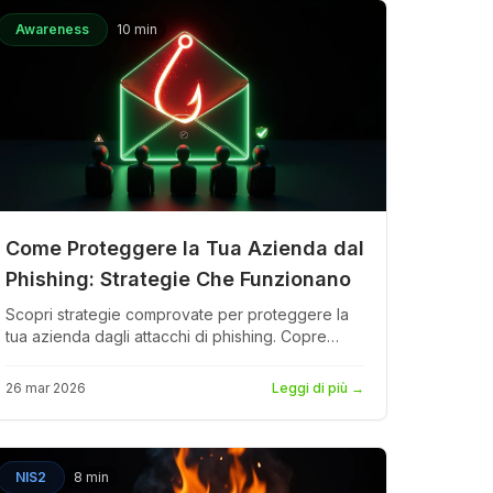
Awareness
10 min
Come Proteggere la Tua Azienda dal
Phishing: Strategie Che Funzionano
Scopri strategie comprovate per proteggere la
tua azienda dagli attacchi di phishing. Copre
controlli tecnici (DMARC, SPF, DKIM), formazione
dei dipendenti, risposta agli incidenti e statistiche
26 mar 2026
Leggi di più
→
reali dal Verizon DBIR 2024.
NIS2
8 min