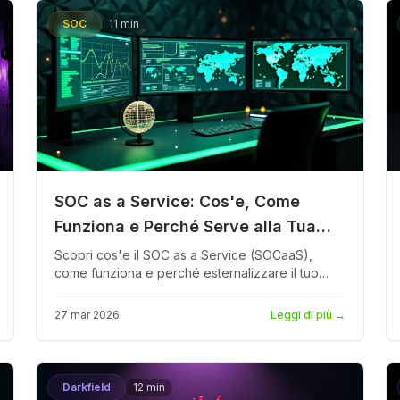
SOC
11 min
SOC as a Service: Cos'e, Come
Funziona e Perché Serve alla Tua
Azienda
Scopri cos'e il SOC as a Service (SOCaaS),
come funziona e perché esternalizzare il tuo
centro operativo di sicurezza può far risparmiare
milioni alla tua azienda garantendo monitoraggio
27 mar 2026
Leggi di più
→
24/7 e risposta agli incidenti.
Darkfield
12 min