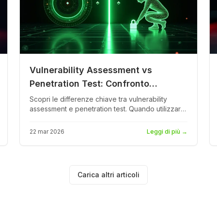
Vulnerability Assessment vs
Penetration Test: Confronto
Completo
Scopri le differenze chiave tra vulnerability
assessment e penetration test. Quando utilizzare
ciascuno, confronto dei costi e come la
combinazione rafforza la tua postura di
22 mar 2026
Leggi di più
→
sicurezza.
Carica altri articoli