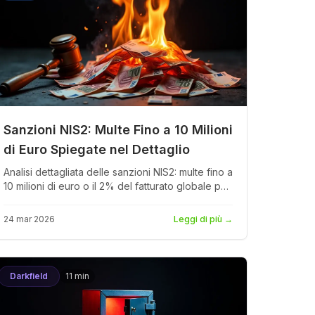
Sanzioni NIS2: Multe Fino a 10 Milioni
di Euro Spiegate nel Dettaglio
Analisi dettagliata delle sanzioni NIS2: multe fino a
10 milioni di euro o il 2% del fatturato globale per
i soggetti essenziali, responsabilità personale
per i dirigenti e meccanismi di applicazione negli
24 mar 2026
Leggi di più
→
Stati Membri dell'UE.
Darkfield
11 min