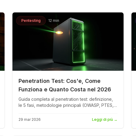
Vedi i prezzi
Pentesting
12 min
Penetration Test: Cos'e, Come
Funziona e Quanto Costa nel 2026
Guida completa al penetration test: definizione,
le 5 fasi, metodologie principali (OWASP, PTES,
OSSTMM), fasce di costo da 3.000 a 50.000
EUR e come scegliere il fornitore giusto per la
29 mar 2026
Leggi di più
→
tua organizzazione.