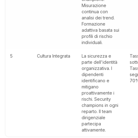
Misurazione
continua con
analisi dei trend.
Formazione
adattiva basata sui
profili di rischio
individuali.
5
Cultura Integrata
La sicurezza e
Tass
parte dell'identità
sott
organizzativa. I
Tas
dipendenti
seg
identificano e
70
mitigano
proattivamente i
rischi. Security
champions in ogni
reparto. Il team
dirigenziale
partecipa
attivamente.