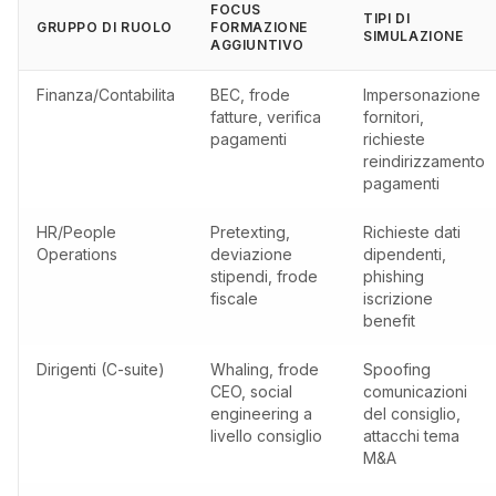
FOCUS
TIPI DI
GRUPPO DI RUOLO
FORMAZIONE
SIMULAZIONE
AGGIUNTIVO
Finanza/Contabilita
BEC, frode
Impersonazione
fatture, verifica
fornitori,
pagamenti
richieste
reindirizzamento
pagamenti
HR/People
Pretexting,
Richieste dati
Operations
deviazione
dipendenti,
stipendi, frode
phishing
fiscale
iscrizione
benefit
Dirigenti (C-suite)
Whaling, frode
Spoofing
CEO, social
comunicazioni
engineering a
del consiglio,
livello consiglio
attacchi tema
M&A