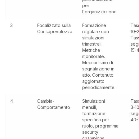
per
l'organizzazione.
3
Focalizzato sulla
Formazione
Tass
Consapevolezza
regolare con
10-
simulazioni
Tas
trimestrali.
seg
Metriche
15-
monitorate.
Meccanismo di
segnalazione in
atto. Contenuto
aggiornato
periodicamente.
4
Cambia-
Simulazioni
Tass
Comportamento
mensili,
3-1
formazione
seg
specifica per
40
ruolo, programma
security
champions.