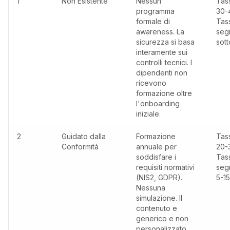
1
Non Esistente
Nessun
Tass
programma
30-
formale di
Tas
awareness. La
seg
sicurezza si basa
sott
interamente sui
controlli tecnici. I
dipendenti non
ricevono
formazione oltre
l'onboarding
iniziale.
2
Guidato dalla
Formazione
Tass
Conformità
annuale per
20-
soddisfare i
Tas
requisiti normativi
seg
(NIS2, GDPR).
5-1
Nessuna
simulazione. Il
contenuto e
generico e non
personalizzato