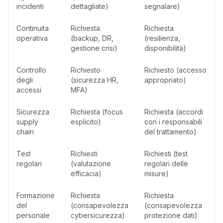
incidenti
dettagliate)
segnalare)
Continuita
Richiesta
Richiesta
operativa
(backup, DR,
(resilienza,
gestione crisi)
disponibilità)
Controllo
Richiesto
Richiesto (accesso
degli
(sicurezza HR,
appropriato)
accessi
MFA)
Sicurezza
Richiesta (focus
Richiesta (accordi
supply
esplicito)
con i responsabili
chain
del trattamento)
Test
Richiesti
Richiesti (test
regolari
(valutazione
regolari delle
efficacia)
misure)
Formazione
Richiesta
Richiesta
del
(consapevolezza
(consapevolezza
personale
cybersicurezza)
protezione dati)