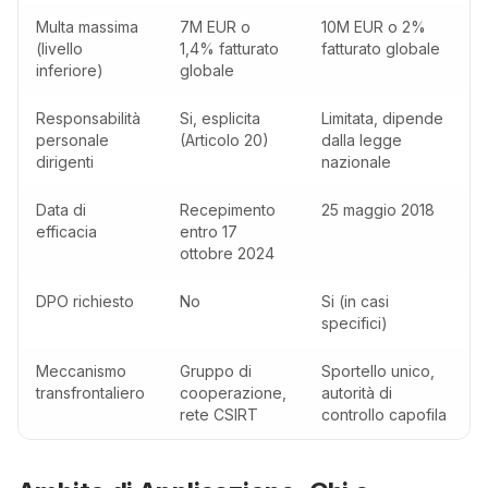
Multa massima
7M EUR o
10M EUR o 2%
(livello
1,4% fatturato
fatturato globale
inferiore)
globale
Responsabilità
Si, esplicita
Limitata, dipende
personale
(Articolo 20)
dalla legge
dirigenti
nazionale
Data di
Recepimento
25 maggio 2018
efficacia
entro 17
ottobre 2024
DPO richiesto
No
Si (in casi
specifici)
Meccanismo
Gruppo di
Sportello unico,
transfrontaliero
cooperazione,
autorità di
rete CSIRT
controllo capofila