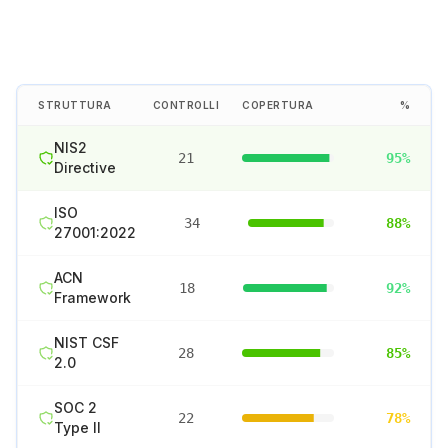
STRUTTURA
CONTROLLI
COPERTURA
%
NIS2
21
95
%
Directive
ISO
34
88
%
27001:2022
ACN
18
92
%
Framework
NIST CSF
28
85
%
2.0
SOC 2
22
78
%
Type II