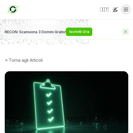
🇮🇹
Toggle 
Iscriviti Ora
RECON: Scansiona 3 Domini Gratis!
Torna agli Articoli