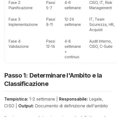
Fase 2:
Passi
4-6
CISO, IT, Risk
Pianificazione
5-7
settimane
Management
Fase 3:
Passi
12-24
IT, Team
Implementazione
8-11
settimane
Sicurezza, HR,
Acquisti
Fase 4:
Passi
4-8
Audit Interno,
Validazione
12-14
settimane
CISO, C-Suite
+
continuo
Passo 1: Determinare l'Ambito e la
Classificazione
Tempistica:
1-2 settimane |
Responsabile:
Legale,
CISO |
Output:
Documento di definizione dell'ambito