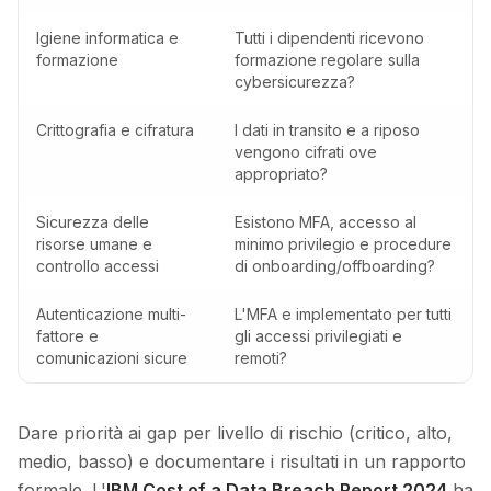
Igiene informatica e
Tutti i dipendenti ricevono
formazione
formazione regolare sulla
cybersicurezza?
Crittografia e cifratura
I dati in transito e a riposo
vengono cifrati ove
appropriato?
Sicurezza delle
Esistono MFA, accesso al
risorse umane e
minimo privilegio e procedure
controllo accessi
di onboarding/offboarding?
Autenticazione multi-
L'MFA e implementato per tutti
fattore e
gli accessi privilegiati e
comunicazioni sicure
remoti?
Dare priorità ai gap per livello di rischio (critico, alto,
medio, basso) e documentare i risultati in un rapporto
formale. L'
IBM Cost of a Data Breach Report 2024
ha